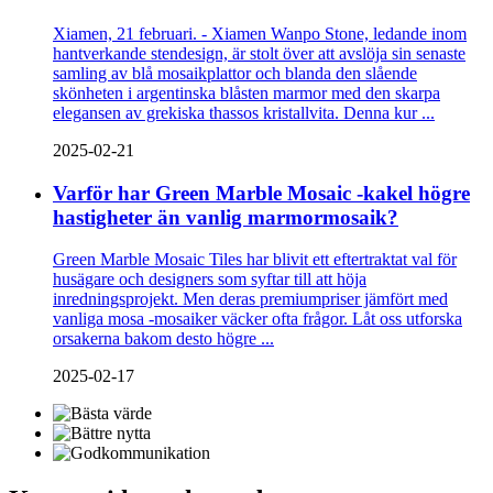
Xiamen, 21 februari. - Xiamen Wanpo Stone, ledande inom
hantverkande stendesign, är stolt över att avslöja sin senaste
samling av blå mosaikplattor och blanda den slående
skönheten i argentinska blåsten marmor med den skarpa
elegansen av grekiska thassos kristallvita. Denna kur ...
2025-02-21
Varför har Green Marble Mosaic -kakel högre
hastigheter än vanlig marmormosaik?
Green Marble Mosaic Tiles har blivit ett eftertraktat val för
husägare och designers som syftar till att höja
inredningsprojekt. Men deras premiumpriser jämfört med
vanliga mosa -mosaiker väcker ofta frågor. Låt oss utforska
orsakerna bakom desto högre ...
2025-02-17