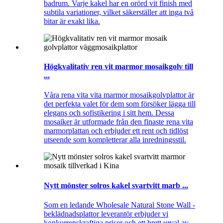
badrum. Varje kakel har en orörd vit finish med
subtila variationer, vilket säkerställer att inga två
bitar är exakt lika.
Högkvalitativ ren vit marmor mosaikgolv till
...
Våra rena vita vita marmor mosaikgolvplattor är
det perfekta valet för dem som försöker lägga till
elegans och sofistikering i sitt hem. Dessa
mosaiker är utformade från den finaste rena vita
marmorplattan och erbjuder ett rent och tidlöst
utseende som kompletterar alla inredningsstil.
Nytt mönster solros kakel svartvitt marb ...
Som en ledande Wholesale Natural Stone Wall -
beklädnadsplattor leverantör erbjuder vi
konkurrenskraftiga priser och ett brett urval av