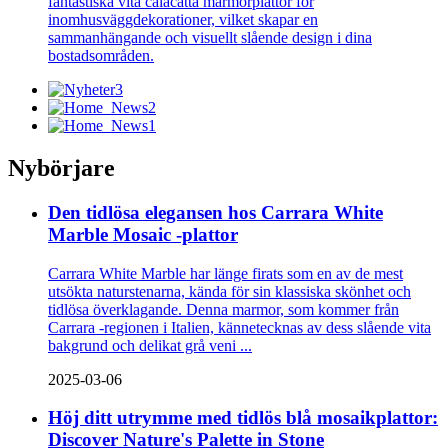
fantastiska vita calacatta marmorplattor för
inomhusväggdekorationer, vilket skapar en
sammanhängande och visuellt slående design i dina
bostadsområden.
Nybörjare
Den tidlösa elegansen hos Carrara White
Marble Mosaic -plattor
Carrara White Marble har länge firats som en av de mest
utsökta naturstenarna, kända för sin klassiska skönhet och
tidlösa överklagande. Denna marmor, som kommer från
Carrara -regionen i Italien, kännetecknas av dess slående vita
bakgrund och delikat grå veni ...
2025-03-06
Höj ditt utrymme med tidlös blå mosaikplattor:
Discover Nature's Palette in Stone