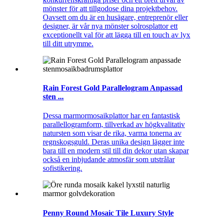
mönster för att tillgodose dina projektbehov.
Oavsett om du är en husägare, entreprenör eller
designer, är vår nya mönster solrosplattor ett
exceptionellt val för att lägga till en touch av lyx
till ditt utrymme.
Rain Forest Gold Parallelogram Anpassad
sten ...
Dessa marmormosaikplattor har en fantastisk
parallellogramform, tillverkad av högkvalitativ
natursten som visar de rika, varma tonerna av
regnskogsguld. Deras unika design lägger inte
bara till en modern stil till din dekor utan skapar
också en inbjudande atmosfär som utstrålar
sofistikering.
Penny Round Mosaic Tile Luxury Style