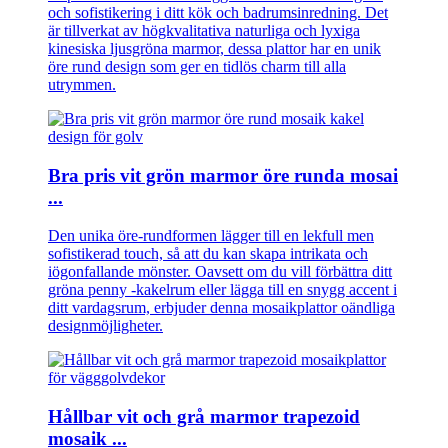
och sofistikering i ditt kök och badrumsinredning. Det
är tillverkat av högkvalitativa naturliga och lyxiga
kinesiska ljusgröna marmor, dessa plattor har en unik
öre rund design som ger en tidlös charm till alla
utrymmen.
Bra pris vit grön marmor öre runda mosai
...
Den unika öre-rundformen lägger till en lekfull men
sofistikerad touch, så att du kan skapa intrikata och
iögonfallande mönster. Oavsett om du vill förbättra ditt
gröna penny -kakelrum eller lägga till en snygg accent i
ditt vardagsrum, erbjuder denna mosaikplattor oändliga
designmöjligheter.
Hållbar vit och grå marmor trapezoid
mosaik ...