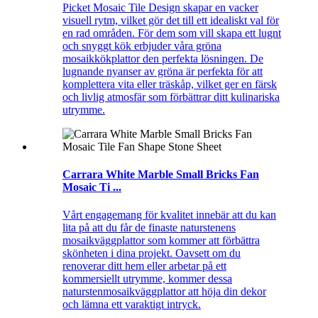
Picket Mosaic Tile Design skapar en vacker
visuell rytm, vilket gör det till ett idealiskt val för
en rad områden. För dem som vill skapa ett lugnt
och snyggt kök erbjuder våra gröna
mosaikkökplattor den perfekta lösningen. De
lugnande nyanser av gröna är perfekta för att
komplettera vita eller träskåp, vilket ger en färsk
och livlig atmosfär som förbättrar ditt kulinariska
utrymme.
Carrara White Marble Small Bricks Fan
Mosaic Ti ...
Vårt engagemang för kvalitet innebär att du kan
lita på att du får de finaste naturstenens
mosaikväggplattor som kommer att förbättra
skönheten i dina projekt. Oavsett om du
renoverar ditt hem eller arbetar på ett
kommersiellt utrymme, kommer dessa
naturstenmosaikväggplattor att höja din dekor
och lämna ett varaktigt intryck.