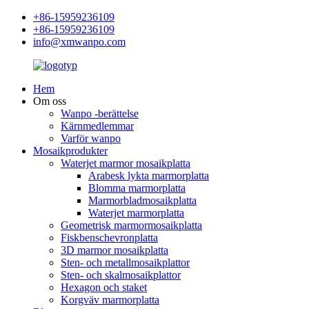
+86-15959236109
+86-15959236109
info@xmwanpo.com
Hem
Om oss
Wanpo -berättelse
Kärnmedlemmar
Varför wanpo
Mosaikprodukter
Waterjet marmor mosaikplatta
Arabesk lykta marmorplatta
Blomma marmorplatta
Marmorbladmosaikplatta
Waterjet marmorplatta
Geometrisk marmormosaikplatta
Fiskbenschevronplatta
3D marmor mosaikplatta
Sten- och metallmosaikplattor
Sten- och skalmosaikplattor
Hexagon och staket
Korgväv marmorplatta