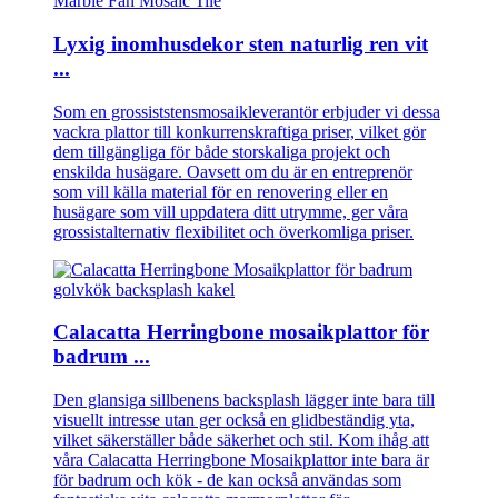
Lyxig inomhusdekor sten naturlig ren vit
...
Som en grossiststensmosaikleverantör erbjuder vi dessa
vackra plattor till konkurrenskraftiga priser, vilket gör
dem tillgängliga för både storskaliga projekt och
enskilda husägare. Oavsett om du är en entreprenör
som vill källa material för en renovering eller en
husägare som vill uppdatera ditt utrymme, ger våra
grossistalternativ flexibilitet och överkomliga priser.
Calacatta Herringbone mosaikplattor för
badrum ...
Den glansiga sillbenens backsplash lägger inte bara till
visuellt intresse utan ger också en glidbeständig yta,
vilket säkerställer både säkerhet och stil. Kom ihåg att
våra Calacatta Herringbone Mosaikplattor inte bara är
för badrum och kök - de kan också användas som