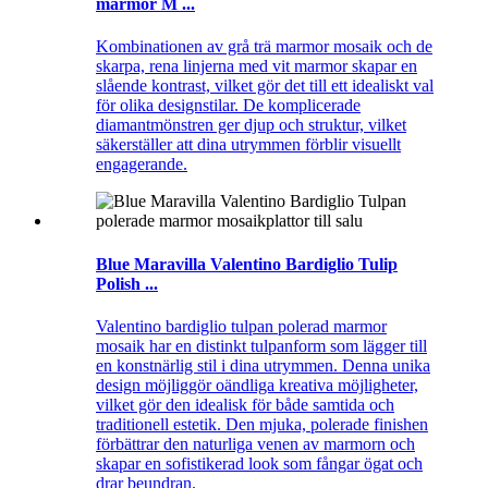
marmor M ...
Kombinationen av grå trä marmor mosaik och de
skarpa, rena linjerna med vit marmor skapar en
slående kontrast, vilket gör det till ett idealiskt val
för olika designstilar. De komplicerade
diamantmönstren ger djup och struktur, vilket
säkerställer att dina utrymmen förblir visuellt
engagerande.
Blue Maravilla Valentino Bardiglio Tulip
Polish ...
Valentino bardiglio tulpan polerad marmor
mosaik har en distinkt tulpanform som lägger till
en konstnärlig stil i dina utrymmen. Denna unika
design möjliggör oändliga kreativa möjligheter,
vilket gör den idealisk för både samtida och
traditionell estetik. Den mjuka, polerade finishen
förbättrar den naturliga venen av marmorn och
skapar en sofistikerad look som fångar ögat och
drar beundran.