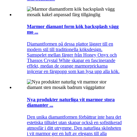
Marmor diamant form kök backsplash vägg
mo ...
Diamantformen på dessa plattor lägger till en
modern stil till traditionella köksdesign.
Samspelet mellan färger från Honey Onyx och
Thassos Crystal White skapar en fascinerande
effekt, medan de orange marmorprickarna
injicerar en färgpopp som kan lysa upp alla kök.
Nya produkter naturliga vit marmor stora
diamanter ...
Den unika diamantformen förbättrar inte bara det
estetiska tilltalet utan skapar också en sofistikerad
atmosfär i ditt utrymme. Den naturliga skönheten
i vit marmor ger en luft av elegans till alla