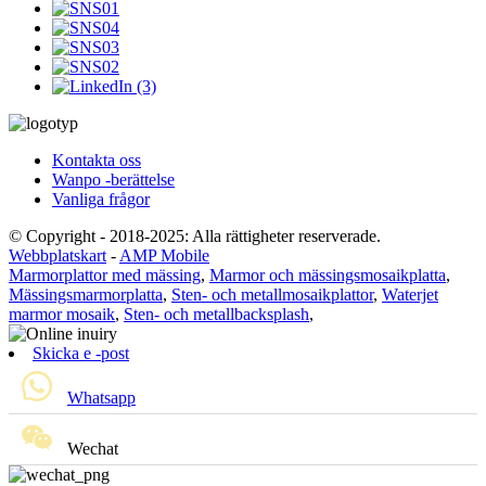
Kontakta oss
Wanpo -berättelse
Vanliga frågor
© Copyright - 2018-2025: Alla rättigheter reserverade.
Webbplatskart
-
AMP Mobile
Marmorplattor med mässing
,
Marmor och mässingsmosaikplatta
,
Mässingsmarmorplatta
,
Sten- och metallmosaikplattor
,
Waterjet
marmor mosaik
,
Sten- och metallbacksplash
,
Skicka e -post
Whatsapp
Wechat