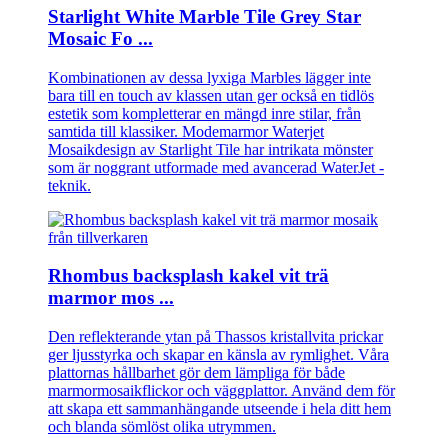
Starlight White Marble Tile Grey Star
Mosaic Fo ...
Kombinationen av dessa lyxiga Marbles lägger inte
bara till en touch av klassen utan ger också en tidlös
estetik som kompletterar en mängd inre stilar, från
samtida till klassiker. Modemarmor Waterjet
Mosaikdesign av Starlight Tile har intrikata mönster
som är noggrant utformade med avancerad WaterJet -
teknik.
Rhombus backsplash kakel vit trä
marmor mos ...
Den reflekterande ytan på Thassos kristallvita prickar
ger ljusstyrka och skapar en känsla av rymlighet. Våra
plattornas hållbarhet gör dem lämpliga för både
marmormosaikflickor och väggplattor. Använd dem för
att skapa ett sammanhängande utseende i hela ditt hem
och blanda sömlöst olika utrymmen.