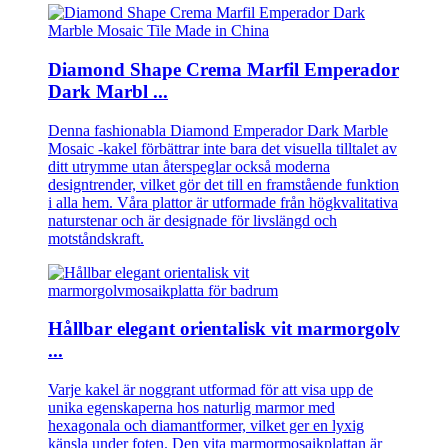
Diamond Shape Crema Marfil Emperador
Dark Marbl ...
Denna fashionabla Diamond Emperador Dark Marble
Mosaic -kakel förbättrar inte bara det visuella tilltalet av
ditt utrymme utan återspeglar också moderna
designtrender, vilket gör det till en framstående funktion
i alla hem. Våra plattor är utformade från högkvalitativa
naturstenar och är designade för livslängd och
motståndskraft.
Hållbar elegant orientalisk vit marmorgolv
...
Varje kakel är noggrant utformad för att visa upp de
unika egenskaperna hos naturlig marmor med
hexagonala och diamantformer, vilket ger en lyxig
känsla under foten. Den vita marmormosaikplattan är