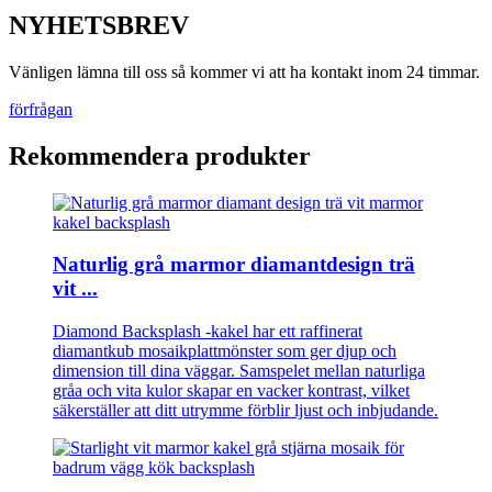
NYHETSBREV
Vänligen lämna till oss så kommer vi att ha kontakt inom 24 timmar.
förfrågan
Rekommendera produkter
Naturlig grå marmor diamantdesign trä
vit ...
Diamond Backsplash -kakel har ett raffinerat
diamantkub mosaikplattmönster som ger djup och
dimension till dina väggar. Samspelet mellan naturliga
gråa och vita kulor skapar en vacker kontrast, vilket
säkerställer att ditt utrymme förblir ljust och inbjudande.