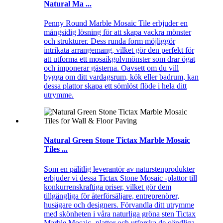
Natural Ma ...
Penny Round Marble Mosaic Tile erbjuder en
mångsidig lösning för att skapa vackra mönster
och strukturer. Dess runda form möjliggör
intrikata arrangemang, vilket gör den perfekt för
att utforma ett mosaikgolvmönster som drar ögat
och imponerar gästerna. Oavsett om du vill
bygga om ditt vardagsrum, kök eller badrum, kan
dessa plattor skapa ett sömlöst flöde i hela ditt
utrymme.
Natural Green Stone Tictax Marble Mosaic
Tiles ...
Som en pålitlig leverantör av naturstenprodukter
erbjuder vi dessa Tictax Stone Mosaic -plattor till
konkurrenskraftiga priser, vilket gör dem
tillgängliga för återförsäljare, entreprenörer,
husägare och designers. Förvandla ditt utrymme
med skönheten i våra naturliga gröna sten Tictax
Marble Mosaic -plattor och utforska de oändliga