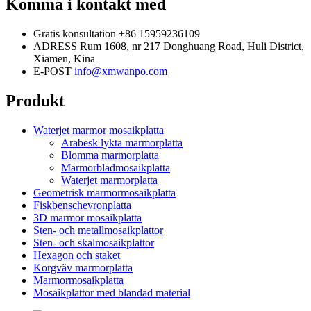
Komma i kontakt med
Gratis konsultation
+86 15959236109
ADRESS
Rum 1608, nr 217 Donghuang Road, Huli District,
Xiamen, Kina
E-POST
info@xmwanpo.com
Produkt
Waterjet marmor mosaikplatta
Arabesk lykta marmorplatta
Blomma marmorplatta
Marmorbladmosaikplatta
Waterjet marmorplatta
Geometrisk marmormosaikplatta
Fiskbenschevronplatta
3D marmor mosaikplatta
Sten- och metallmosaikplattor
Sten- och skalmosaikplattor
Hexagon och staket
Korgväv marmorplatta
Marmormosaikplatta
Mosaikplattor med blandad material